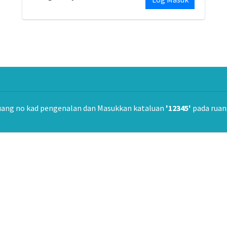
uang no kad pengenalan dan Masukkan kataluan
'12345'
pada ruan